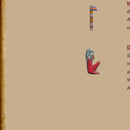
I
d
A
u
D
S
m
a
W
A