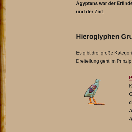
Ägyptens war der Erfinde
und der Zeit.
Hieroglyphen Gr
Es gibt drei große Katego
Dreiteilung geht im Prinz
P
K
G
d
A
A