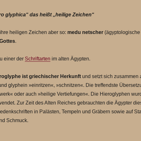
o glyphica“ das heißt „heilige Zeichen“
ihre heiligen Zeichen aber so:
medu netscher
(ägyptologische 
Gottes
.
u einer der
Schriftarten
im alten Ägypten.
roglyphe ist griechischer Herkunft
und setzt sich zusammen
 und glyphein »einritzen«, »schnitzen«. Die treffendste Überset
zwerk« oder auch »heilige Vertiefungen«. Die Hieroglyphen wurd
det. Zur Zeit des Alten Reiches gebrauchten die Ägypter dies
 Gedenkschriften in Palästen, Tempeln und Gräbern sowie auf St
und Schmuck.