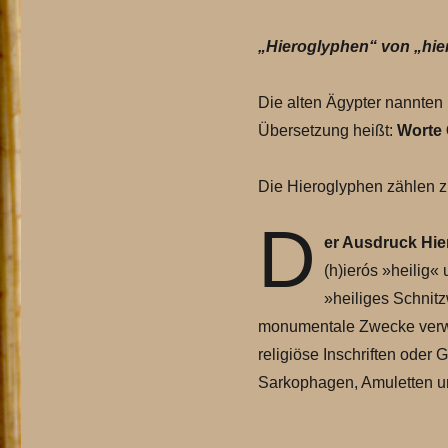
„Hieroglyphen“ von „hier
Die alten Ägypter nannten 
Übersetzung heißt:
Worte 
Die Hieroglyphen zählen z
D
er Ausdruck Hie
(h)ierós »heilig«
»heiliges Schnit
monumentale Zwecke verwen
religiöse Inschriften oder
Sarkophagen, Amuletten 